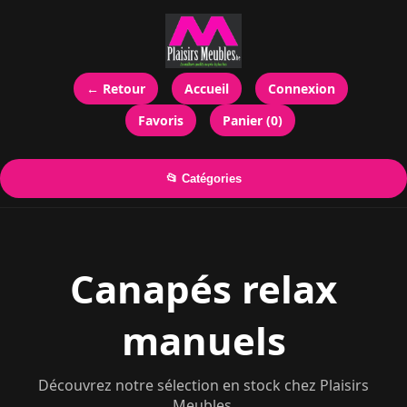
← Retour
Accueil
Connexion
Favoris
Panier (0)
📂 Catégories
Canapés relax
manuels
Découvrez notre sélection en stock chez Plaisirs
Meubles.