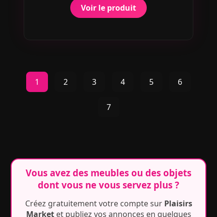
Voir le produit
1
2
3
4
5
6
7
Vous avez des meubles ou des objets
dont vous ne vous servez plus ?
Créez gratuitement votre compte sur
Plaisirs
Market
et publiez vos annonces en quelques